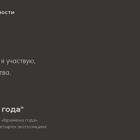
вости
я участвую,
тва.
 года"
 «Времена года»,
етырех экспозициях: